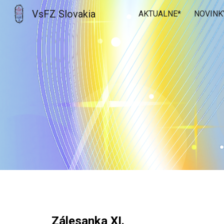
VsFZ Slovakia
AKTUALNE*
NOVINK
Sk
Zálesanka XI.