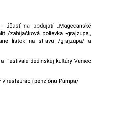
n - účasť na podujatí „Magecanské
t /zabíjačková polievka -grajzupa,,
ane lístok na stravu /grajzupa/ a
a Festivale dedinskej kultúry Veniec
y v reštaurácii penziónu Pumpa/