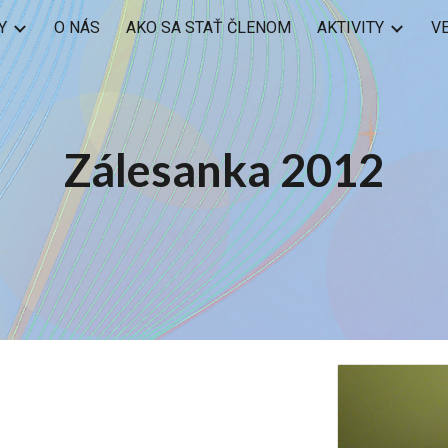
Y
O NÁS
AKO SA STAŤ ČLENOM
AKTIVITY
V
ip to main content
Skip to navigat
Zálesanka 2012