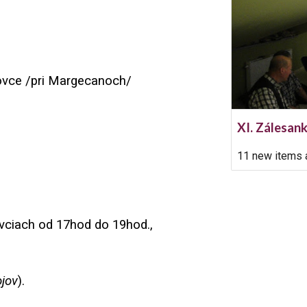
vce /pri Margecanoch/
XI. Zálesa
11 new items 
ovciach od 17hod do 19hod.,
ojov
).