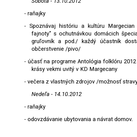
Sobota - 13.10.2012
-
raňajky
-
Spoznávaj históriu a kultúru Margecia
fajnoty" s ochutnávkou domácich špecialí
gruľovník a pod./ každý účastník dost
občerstvenie /pivo/
-
účasť na programe Antológia folklóru 2012 
krásy vekmi uvitý v KD Margecany
-
večera z vlastných zdrojov /možnosť strav
Nedeľa - 14.10.2012
-
raňajky
-
odovzdávanie ubytovania a návrat domov.