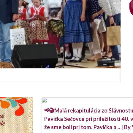
📢🎬Malá rekapitulácia zo Slávnos
Pavička Sečovce pri príležitosti 40. 
že sme boli pri tom. Pavička a... | 