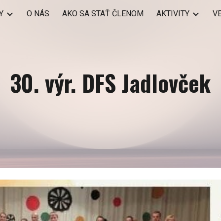
Y
O NÁS
AKO SA STAŤ ČLENOM
AKTIVITY
V
ip to main content
Skip to navigat
30. výr. DFS Jadlovček