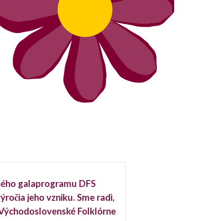
tného galaprogramu DFS
výročia jeho vzniku. Sme radi,
By Východoslovenské Folklórne